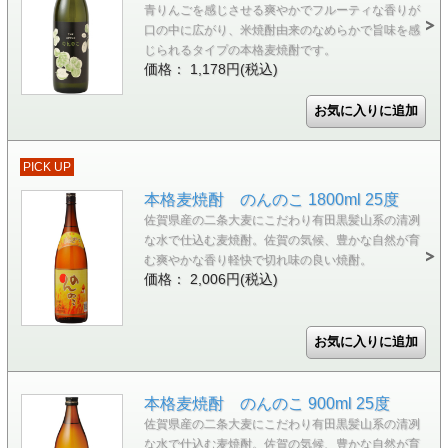
青りんごを感じさせる爽やかでフルーティな香りが
口の中に広がり、米焼酎由来のなめらかで旨味を感
じられるタイプの本格麦焼酎です。
価格： 1,178円(税込)
PICK UP
本格麦焼酎 のんのこ 1800ml 25度
佐賀県産の二条大麦にこだわり有田黒髪山系の清冽
な水で仕込む麦焼酎。佐賀の気候、豊かな自然が育
む爽やかな香り軽快で切れ味の良い焼酎。
価格： 2,006円(税込)
本格麦焼酎 のんのこ 900ml 25度
佐賀県産の二条大麦にこだわり有田黒髪山系の清冽
な水で仕込む麦焼酎。佐賀の気候、豊かな自然が育