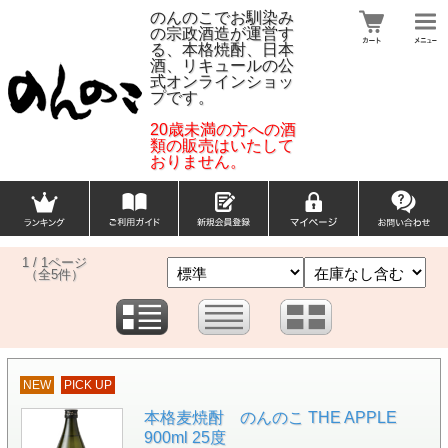
のんのこでお馴染み
の宗政酒造が運営す
る、本格焼酎、日本
酒、リキュールの公
式オンラインショッ
プです。
20歳未満の方への酒
類の販売はいたして
おりません。
1 / 1ページ
（全5件）
NEW
PICK UP
本格麦焼酎 のんのこ THE APPLE
900ml 25度