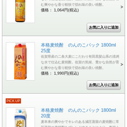
む爽やかな香り軽快で切れ味の良い焼酎。
価格： 1,064円(税込)
本格麦焼酎 のんのこパック 1800ml
25度
佐賀県産の二条大麦にこだわり有田黒髪山系の清冽
な水で仕込む麦焼酎。佐賀の気候、豊かな自然が育
む爽やかな香り軽快で切れ味の良い焼酎。
価格： 1,990円(税込)
PICK UP
本格麦焼酎 のんのこパック 1800ml
20度
麦本来の爽やかでキレのある減圧蒸留の麦焼酎に常