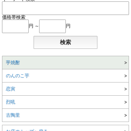
価格帯検索
円 ～
円
芋焼酎
のんのこ芋
恋寅
烈吼
古陶里