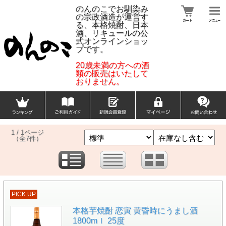
のんのこでお馴染み
の宗政酒造が運営す
る、本格焼酎、日本
酒、リキュールの公
式オンラインショッ
プです。
20歳未満の方への酒
類の販売はいたして
おりません。
1 / 1ページ
（全7件）
PICK UP
本格芋焼酎 恋寅 黄昏時にうまし酒
1800mｌ 25度