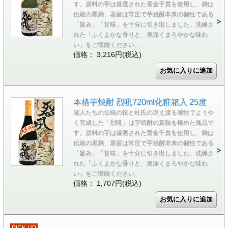
す。原料の芋は厳選された黄金千貫を使用し、麹は
伝統の黒麹、蒸留は常圧で芋焼酎本来の個性である
「旨み」「甘味」を十分に引き出しました。洗練さ
れた「ふくよかな香りと、奥深くまろやかな味わ
い」をご堪能ください。
価格： 3,216円(税込)
本格芋焼酎 烈吼720ml化粧箱入 25度
蔵人たちの伝統の技と杜氏の冴え渡る感性でようや
く完成した「烈吼」は芋焼酎の真髄を極めた逸品で
す。原料の芋は厳選された黄金千貫を使用し、麹は
伝統の黒麹、蒸留は常圧で芋焼酎本来の個性である
「旨み」「甘味」を十分に引き出しました。洗練さ
れた「ふくよかな香りと、奥深くまろやかな味わ
い」をご堪能ください。
価格： 1,707円(税込)