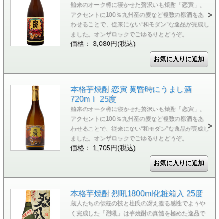
舶来のオーク樽に寝かせた贅沢いも焼酎「恋寅」。
アクセントに100％九州産の麦など複数の原酒をあ
わせることで、従来にない“和モダン”な逸品が完成し
ました。オンザロックでごゆるりとどうぞ。
価格： 3,080円(税込)
本格芋焼酎 恋寅 黄昏時にうまし酒
720mｌ 25度
舶来のオーク樽に寝かせた贅沢いも焼酎「恋寅」。
アクセントに100％九州産の麦など複数の原酒をあ
わせることで、従来にない“和モダン”な逸品が完成し
ました。オンザロックでごゆるりとどうぞ。
価格： 1,705円(税込)
本格芋焼酎 烈吼1800ml化粧箱入 25度
蔵人たちの伝統の技と杜氏の冴え渡る感性でようや
く完成した「烈吼」は芋焼酎の真髄を極めた逸品で