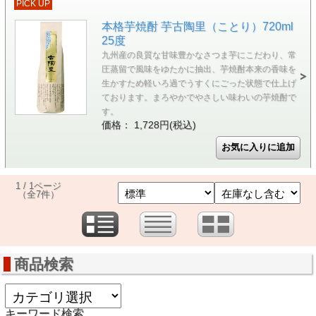
PICK UP
本格芋焼酎 芋古陶里（ことり）720ml
25度
九州産の良質な甘味豊かなさつま芋にこだわり、常
圧蒸留で風味をゆたかに抽出、芋焼酎本来の香味を
生かすため軽いろ過でうすくにごった状態で仕上げ
ております。まろやかでやさしい味わいの芋焼酎で
す。
価格： 1,728円(税込)
1 / 1ページ
（全7件）
商品検索
キーワード検索