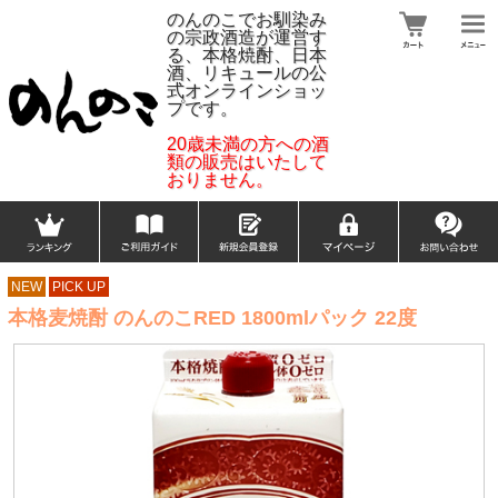
のんのこでお馴染み
の宗政酒造が運営す
る、本格焼酎、日本
酒、リキュールの公
式オンラインショッ
プです。
20歳未満の方への酒
類の販売はいたして
おりません。
NEW
PICK UP
本格麦焼酎 のんのこRED 1800mlパック 22度