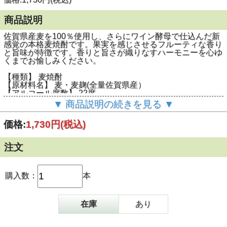
商品説明
佐賀県産麦を100％使用し、さらにワイン酵母で仕込んだ新
感覚の本格麦焼酎です。果実を感じさせるフルーティな香り
と旨味が特徴です。香りと旨さが織りなすハーモニーを心ゆ
くまでお愉しみください。
【種類】 麦焼酎
【原材料名】 麦・麦麹(全量佐賀県産）
【アルコール度数】 22度
【内容量】 1800ml
▼ 商品説明の続きを見る ▼
価格:
1,730円
(税込)
注文
購入数：
本
在庫
あり